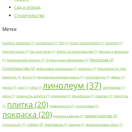
Сад и огород
Строительство
Метки
building materials
(1)
comparison
(1)
DIY
(1)
home improvement
(1)
strength
(1)
thermal losses
(1)
tips and tricks
(1)
Асбест в строительстве
(1)
Законы и финансы
Прихожая
(2)
(1)
Клинкерный кирпич
(1)
Отделочные материалы
(1)
Строительство
(2)
асбестовые материалы
(1)
асбестоз
(1)
безопасность при
ремонте.
(1)
бетон
(1)
водоэмульсионная краска
(1)
гипсокартон
(1)
двери
(1)
линолеум
(37)
декор
(1)
дом
(1)
кубы
(1)
материалы
(1)
обои
(1)
опасность асбеста
(1)
описание
(1)
пеноблоки
(1)
пластик
(1)
плинтусы
плитка
(20)
(1)
поверхности
(1)
подготовка
(1)
покраска
(20)
преимущества
(2)
покраска ванны
(1)
стены
(2)
стеклохолст
(1)
требования
(1)
фасады
(1)
флизелиновые обои
(1)