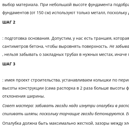
выбор материала. При небольшой высоте фундамента подобрат
фундаментов (от 150 см) используют только металл, поскольку
ШАГ 2
: подготовка основания. Допустим, у нас есть траншея, котор
сантиметров бетона, чтобы выровнять поверхность.
Не забыва
, нельзя забывать о закладных трубах в нужных местах, инач
ШАГ 3
: имея проект строительства, устанавливаем колышки по пер
высоты конструкции (сама распорка в 2 раза больше высоты 
отклонения ширины.
Совет мастера: забивать гвозди надо изнутри опалубки в расп
спиливать шляпы, поскольку торчащие гвозди бетонируются. Ес
Опалубка должна быть максимально жесткой, зазоры между эл