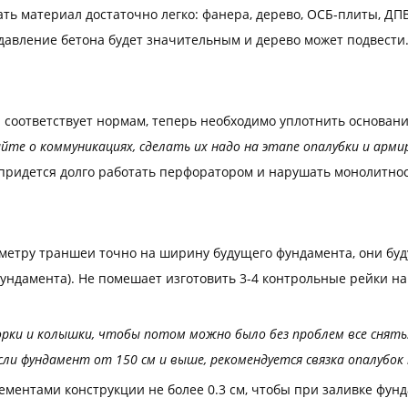
ь материал достаточно легко: фанера, дерево, ОСБ-плиты, ДПВ
 давление бетона будет значительным и дерево может подвести.
ая соответствует нормам, теперь необходимо уплотнить основани
йте о коммуникациях, сделать их надо на этапе опалубки и арм
е придется долго работать перфоратором и нарушать монолитно
иметру траншеи точно на ширину будущего фундамента, они буд
фундамента). Не помешает изготовить 3-4 контрольные рейки н
орки и колышки, чтобы потом можно было без проблем все снять.
ли фундамент от 150 см и выше, рекомендуется связка опалубок
ементами конструкции не более 0.3 см, чтобы при заливке фун