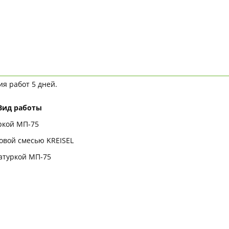
я работ 5 дней.
Вид работы
ркой МП-75
овой смесью KREISEL
атуркой МП-75