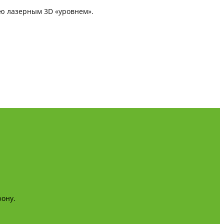
ю лазерным 3D «уровнем».
фону.