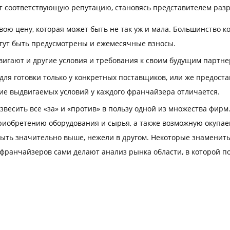
 соответствующую репутацию, становясь представителем раз
свою цену, которая может быть не так уж и мала. Большинство
могут быть предусмотрены и ежемесячные взносы.
игают и другие условия и требования к своим будущим партне
для готовки только у конкретных поставщиков, или же предос
зие выдвигаемых условий у каждого франчайзера отличается.
есить все «за» и «против» в пользу одной из множества фирм.
риобретению оборудования и сырья, а также возможную окупаем
ыть значительно выше, нежели в другом. Некоторые знамениты
франчайзеров сами делают анализ рынка области, в которой п