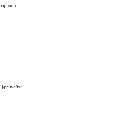
 народов
» франчайзи