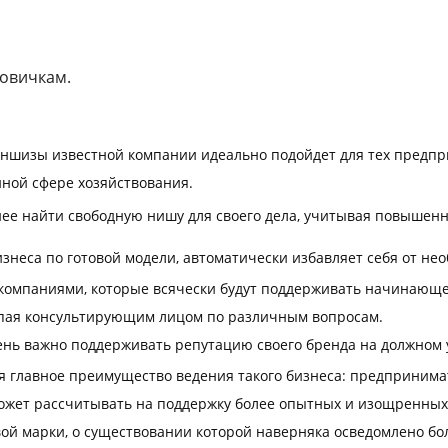
новичкам.
аншизы известной компании идеально подойдет для тех предп
нной сфере хозяйствования.
ее найти свободную нишу для своего дела, учитывая повышен
знеса по готовой модели, автоматически избавляет себя от н
омпаниями, которые всячески будут поддерживать начинающег
упая консультирующим лицом по различным вопросам.
ень важно поддерживать репутацию своего бренда на должном 
тся главное преимущество ведения такого бизнеса: предпринима
 может рассчитывать на поддержку более опытных и изощренных
ой марки, о существовании которой наверняка осведомлено бол