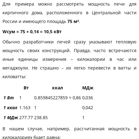
Для примера можно рассмотреть мощность печи для
кирпичного дома, расположенного в Центральной части
России и имеющего площадь
75 м²
.
Wсум = 75 × 0,14 = 10,5 кВт
Обычно разработчики печей сразу указывают тепловую
мощность своих конструкций. Правда, часто встречаются
иные единицы измерения – килокалории в час или
мегаджоули. Не страшно – их легко перевести в ватты и
киловатты:
Вт
ккал
МДж
1 Вт
1
0.859845227859 ≈ 0,86
0,036
1 ккал
1.163
1
0,042
1 МДж
277.77
238.85
1
В нашем случае, например, рассчитанная мощность в
килокалориях будет равна: