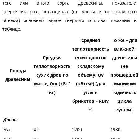
того или иного сорта древесины. Показатели
энергетического потенциала (от массы и от складского
объема) основных видов твёрдого топлива показаны в
таблице.
Средняя
То же – для
теплотворность
влажной
Средняя
сухих дров по
древесины
теплотворность
складскому
(не
Порода
сухих дров по
объему, Qv
прошедшей
древесины
массе, Qm (кВт/
(кВт/м³) (для
минимум
кг)
угля и
годичного
брикетов – кВт/
цикла
т)
сушки)
Дрова:
Бук
4.2
2200
1930