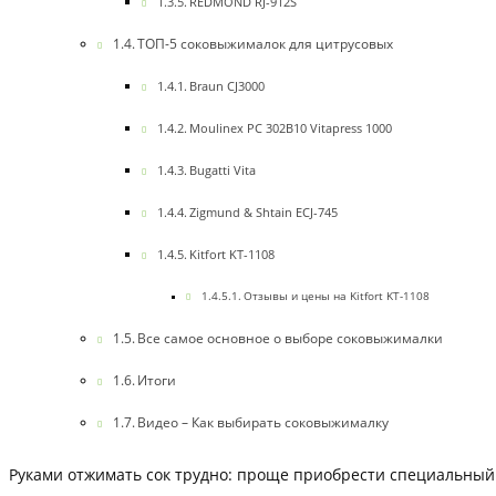
REDMOND RJ-912S
ТОП-5 соковыжималок для цитрусовых
Braun CJ3000
Moulinex PC 302B10 Vitapress 1000
Bugatti Vita
Zigmund & Shtain ECJ-745
Kitfort KT-1108
Отзывы и цены на Kitfort KT-1108
Все самое основное о выборе соковыжималки
Итоги
Видео – Как выбирать соковыжималку
Руками отжимать сок трудно: проще приобрести специальный 