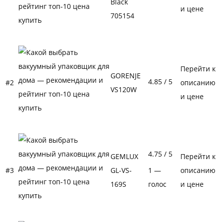
Black
и цене
705154
Перейти к
GORENJE
4.85
/ 5
#2
описанию
VS120W
и цене
4.75
/ 5
GEMLUX
Перейти к
#3
GL-VS-
1 —
описанию
169S
голос
и цене