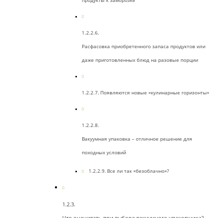
продукты к заморозке
Расфасовка приобретенного запаса продуктов или
даже приготовленных блюд на разовые порции
Появляются новые «кулинарные горизонты»
Вакуумная упаковка – отличное решение для
походных условий
Все ли так «безоблачно»?
Что оценивать при выборе вакуумного упаковщика?