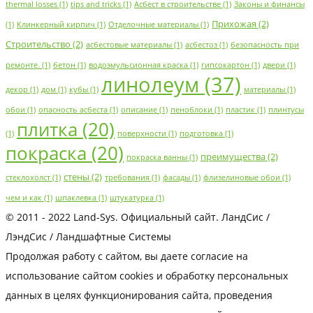
thermal losses
(1)
tips and tricks
(1)
Асбест в строительстве
(1)
Законы и финансы
Прихожая
(2)
(1)
Клинкерный кирпич
(1)
Отделочные материалы
(1)
Строительство
(2)
асбестовые материалы
(1)
асбестоз
(1)
безопасность при
ремонте.
(1)
бетон
(1)
водоэмульсионная краска
(1)
гипсокартон
(1)
двери
(1)
линолеум
(37)
декор
(1)
дом
(1)
кубы
(1)
материалы
(1)
обои
(1)
опасность асбеста
(1)
описание
(1)
пеноблоки
(1)
пластик
(1)
плинтусы
плитка
(20)
(1)
поверхности
(1)
подготовка
(1)
покраска
(20)
преимущества
(2)
покраска ванны
(1)
стены
(2)
стеклохолст
(1)
требования
(1)
фасады
(1)
флизелиновые обои
(1)
чем и как
(1)
шпаклевка
(1)
штукатурка
(1)
© 2011 - 2022 Land-Sys. Официальный сайт. ЛандСис /
ЛэндСис / Ландшафтные Системы
Продолжая работу с сайтом, вы даете согласие на
использование сайтом cookies и обработку персональных
данных в целях функционирования сайта, проведения