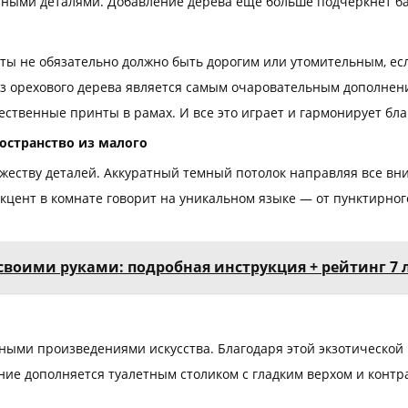
ными деталями. Добавление дерева еще больше подчеркнет баз
ы не обязательно должно быть дорогим или утомительным, есл
 из орехового дерева является самым очаровательным дополн
ественные принты в рамах. И все это играет и гармонирует бл
остранство из малого
еству деталей. Аккуратный темный потолок направляя все вни
цент в комнате говорит на уникальном языке — от пунктирного
у своими руками: подробная инструкция + рейтинг 
ными произведениями искусства. Благодаря этой экзотической
ние дополняется туалетным столиком с гладким верхом и конт