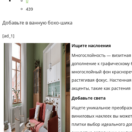
0
439
Добавьте в ванную бохо-шика
[ad_1]
Ищите наслоения
Многослойность — визитная к
дополнение к графическому б
многослойный фон краснореч
растягивая фокус. Настенна
акценты, такие как растени
Добавьте света
Ищете уникальное преобразо
виниловых наклеек вы может
плитки выбор идеального до