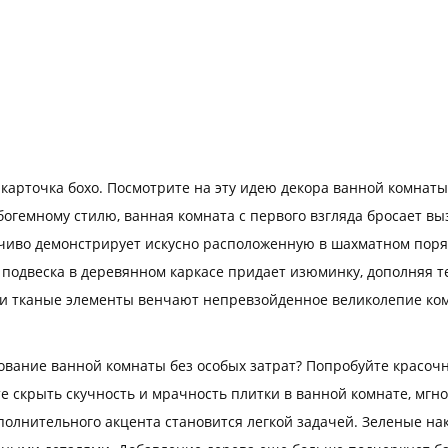
арточка бохо. Посмотрите на эту идею декора ванной комнаты!
огемному стилю, ванная комната с первого взгляда бросает выз
иво демонстрирует искусно расположенную в шахматном поряд
я подвеска в деревянном каркасе придает изюминку, дополняя
я и тканые элементы венчают непревзойденное великолепие ко
вание ванной комнаты без особых затрат? Попробуйте красоч
е скрыть скучность и мрачность плитки в ванной комнате, мгн
полнительного акцента становится легкой задачей. Зеленые на