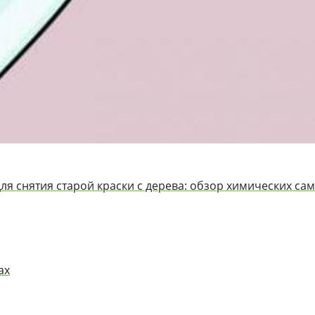
для снятия старой краски с дерева: обзор химических са
ах